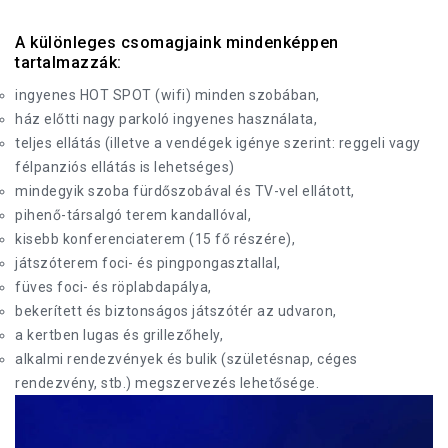
A különleges csomagjaink mindenképpen
tartalmazzák:
ingyenes HOT SPOT (wifi) minden szobában,
ház előtti nagy parkoló ingyenes használata,
teljes ellátás (illetve a vendégek igénye szerint: reggeli vagy
félpanziós ellátás is lehetséges)
mindegyik szoba fürdőszobával és TV-vel ellátott,
pihenő-társalgó terem kandallóval,
kisebb konferenciaterem (15 fő részére),
játszóterem foci- és pingpongasztallal,
füves foci- és röplabdapálya,
bekerített és biztonságos játszótér az udvaron,
a kertben lugas és grillezőhely,
alkalmi rendezvények és bulik (születésnap, céges
rendezvény, stb.) megszervezés lehetősége.