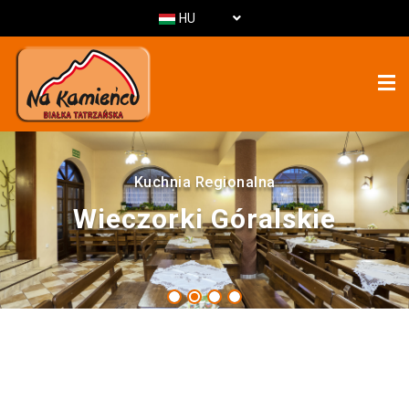
HU
Kuchnia Regionalna
Wieczorki Góralskie